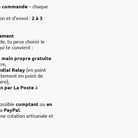
la commande
– chaque
on et d’envoi :
2 à 3
iement
e, tu peux choisir le
ui te convient :
 main propre gratuite
tre,
dial Relay
(en point
ectement en point de
ire),
n par La Poste
à
ossible
comptant
ou
en
ia
PayPal
.
ne création artisanale et