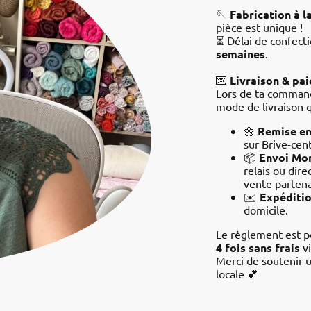
🪡
Fabrication à 
pièce est unique !
⏳ Délai de confecti
semaines
.
💌
Livraison & pa
Lors de ta command
mode de livraison q
🌼
Remise en
sur Brive-cen
📦
Envoi Mon
relais ou dir
vente partena
✉️
Expéditio
domicile.
Le règlement est p
4 fois sans frais
v
Merci de soutenir u
locale
💕