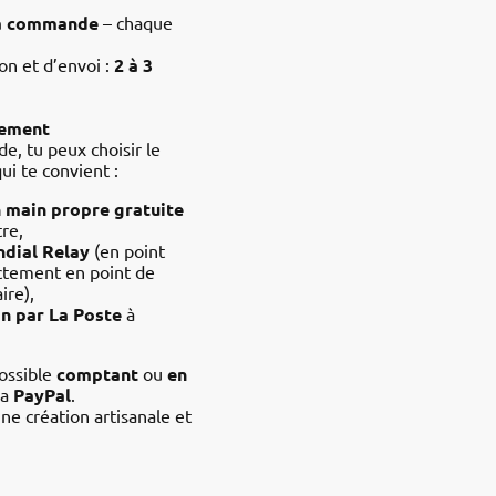
la commande
– chaque
on et d’envoi :
2 à 3
iement
e, tu peux choisir le
ui te convient :
 main propre gratuite
tre,
dial Relay
(en point
ectement en point de
ire),
n par La Poste
à
ossible
comptant
ou
en
ia
PayPal
.
ne création artisanale et