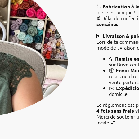
🪡
Fabrication à 
pièce est unique !
⏳ Délai de confecti
semaines
.
💌
Livraison & pa
Lors de ta command
mode de livraison q
🌼
Remise en
sur Brive-cen
📦
Envoi Mon
relais ou dir
vente partena
✉️
Expéditio
domicile.
Le règlement est p
4 fois sans frais
v
Merci de soutenir u
locale
💕